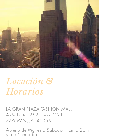
Locación &
Horarios
LA GRAN PLAZA FASHION MALL
Av.Vallarta 3959 local C-21
ZAPOPAN, JAL 45059
Abierto de Martes a Sabado11am a 2pm
y de 4pm a 8pm