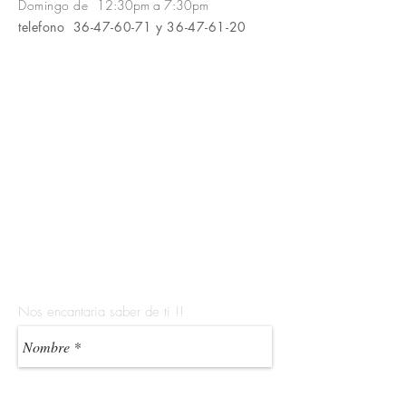
Domingo de 1
2:30pm a 7:30p
m
telefono
36-47-60-71
y
36-47-61-20
Nos encantaria saber de ti !!