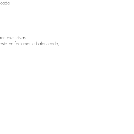
n cada
as exclusivas.
 este perfectamente balanceado,