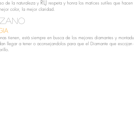
RLJ
so de la naturaleza y
respeta y honra los matices sutiles que hace
ejor color, la mejor claridad.
lozano
GIA
nas tienen, está siempre en busca de los mejores diamantes y montadur
an llegar a tener o aconsejandolos para que el Diamante que escojan
rillo.